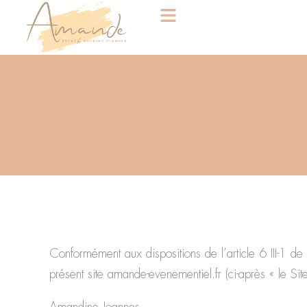
Aller
au
contenu
Conformément aux dispositions de l’article 6 III-1
présent site amande-evenementiel.fr (ci-après « le Site