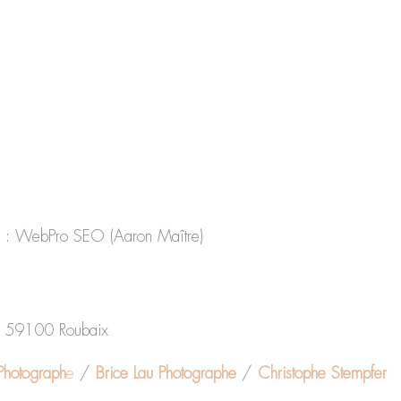
SEO : WebPro SEO (Aaron Maître)
n 59100 Roubaix
Photograph
e
/
Brice Lau Photographe
/
Christophe Stempfer