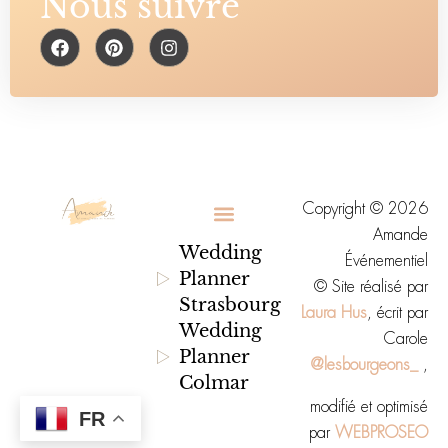
Nous suivre
F
P
I
a
i
n
c
n
s
e
t
t
b
e
a
o
r
g
o
e
r
k
s
a
t
m
Copyright © 2026
Amande
Conditions Générales de Prestations
Wedding
Événementiel
Planner
© Site réalisé par
Strasbourg
Laura Hus
, écrit par
Wedding
Carole
Planner
@lesbourgeons_
,
Colmar
modifié et optimisé
FR
par
WEBPROSEO